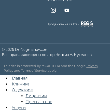
Продвижение сайта -
© 2026 Dr-Nugmanov.com
Все права защищены доктор Чингиз А. Нугманов
This site is protected by reCAPTCHA and the Google
Privacy
Policy
and
Terms of Service
apply.
Главная
Клиника
О докторе
Лицензии
Пресса о нас
Услуги