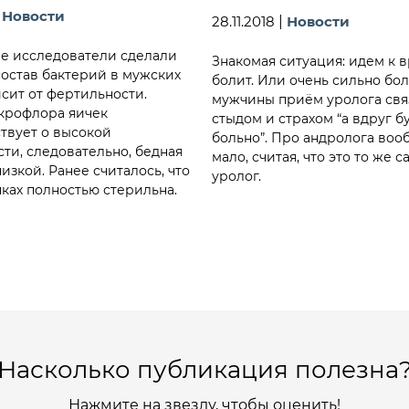
|
Новости
28.11.2018
|
Новости
е исследователи сделали
Знакомая ситуация: идем к в
состав бактерий в мужских
болит. Или очень сильно бол
исит от фертильности.
мужчины приём уролога свя
крофлора яичек
стыдом и страхом “а вдруг б
твует о высокой
больно”. Про андролога воо
ти, следовательно, бедная
мало, считая, что это то же с
низкой. Ранее считалось, что
уролог.
чках полностью стерильна.
Насколько публикация полезна
Нажмите на звезду, чтобы оценить!