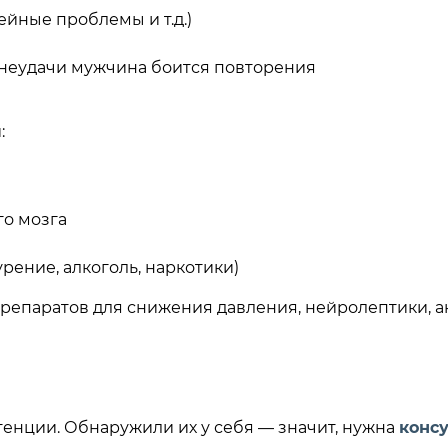
ейные проблемы и т.д.)
 неудачи мужчина боится повторения
:
го мозга
рение, алкоголь, наркотики)
препаратов для снижения давления, нейролептики, 
енции. Обнаружили их у себя — значит, нужна
консу