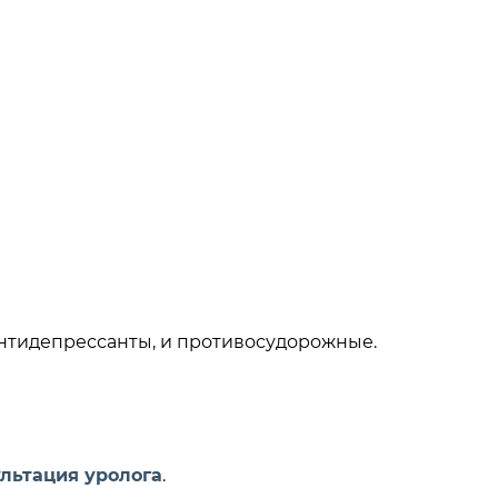
антидепрессанты, и противосудорожные.
льтация уролога
.