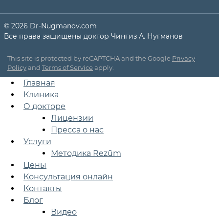
© 2026 Dr-Nugmanov.com
Все права защищены доктор Чингиз А. Нугманов
This site is protected by reCAPTCHA and the Google
Privacy
Policy
and
Terms of Service
apply.
Главная
Клиника
О докторе
Лицензии
Пресса о нас
Услуги
Методика Rezūm
Цены
Консультация онлайн
Контакты
Блог
Видео